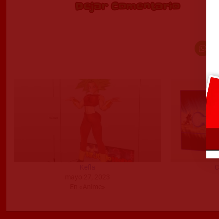
Dejar Comentario
Kefla
C
mayo 27, 2023
En «Anime»