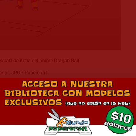
rcraft de Kefla del anime Dragon Ball
ador: JPOP Papercraft