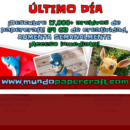
Descargar Modelo
Comparte esto:
Más
uadro Dragon Ball
Cell Dragon Ball
marzo 23, 2020
abril 13, 2016
En «Anime»
En «Anime»