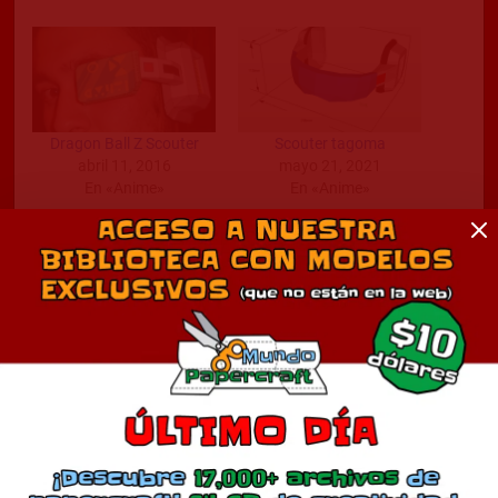
Dragon Ball Z Scouter
Scouter tagoma
abril 11, 2016
mayo 21, 2021
En «Anime»
En «Anime»
Majin Buu
febrero 23, 2017
En «Anime»
Comentarios