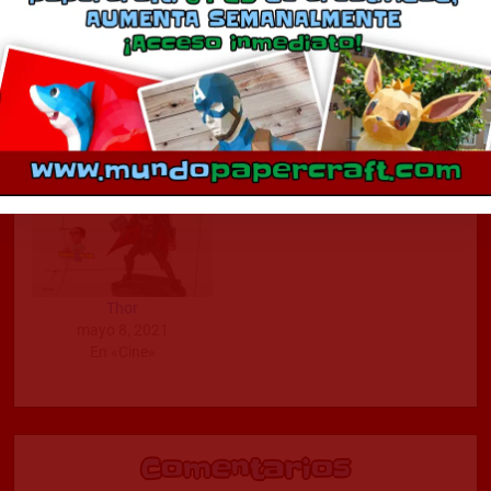
Thor
Thor
febrero 21, 2018
enero 19, 2021
En «Cine»
En «Cine»
Thor
mayo 8, 2021
En «Cine»
Comentarios