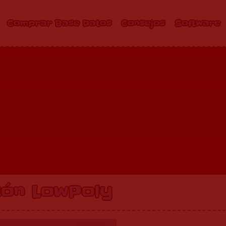
Comprar Base Datos
Consejos
Software
zón LowPoly