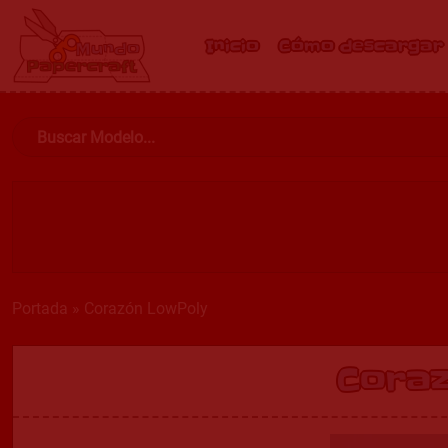
Inicio
Cómo descargar
Portada
»
Corazón LowPoly
Cora