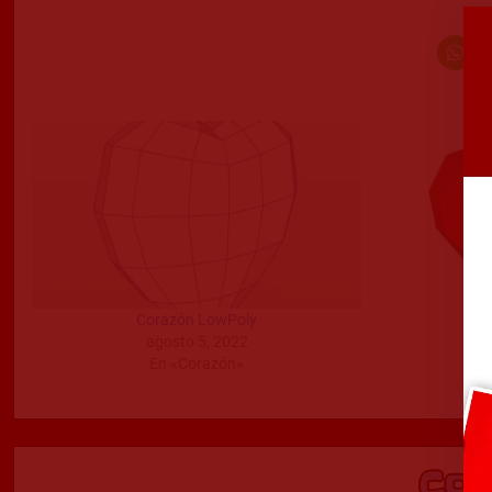
Corazón LowPoly
agosto 5, 2022
En «Corazón»
Co