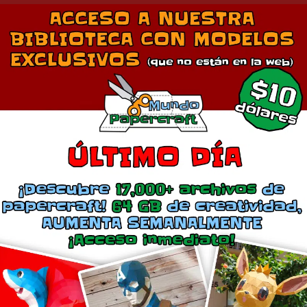
Comparte esto:
Más
Corazón
Rosa LowPoly de pared
enero 22, 2020
mayo 11, 2021
En «Corazón»
En «Decorativos»
mentarios