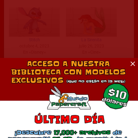
Stitch
La Sirenita
octubre 4, 2023
julio 26, 2023
En «Disney»
En «Cine»
Vanellope Von Schweetz
junio 8, 2024
En «Cine»
Comentarios