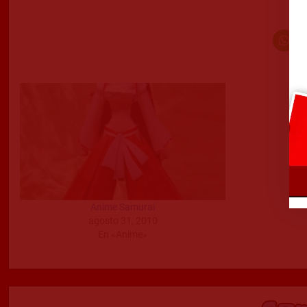
Anime Samurai
agosto 31, 2010
En «Anime»