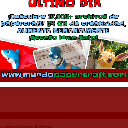
Comparte esto:
Más
Chii y Freya
Mono
agosto 28, 2010
agosto 23, 2011
En «Anime»
En «Anime»