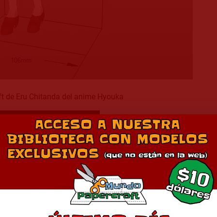
t de Eru Chitanda del anime Hyouka
Descargar Modelo