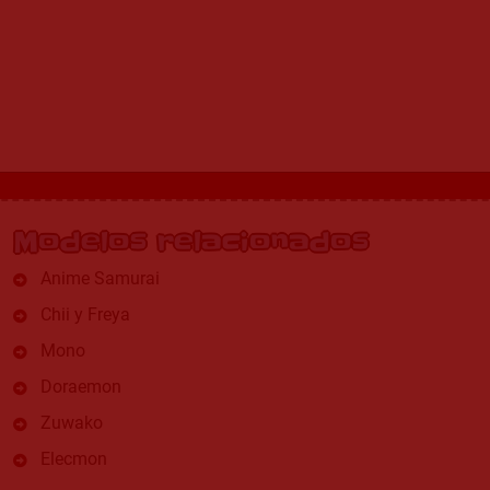
Modelos relacionados
Anime Samurai
Chii y Freya
Mono
Doraemon
Zuwako
Elecmon