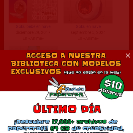
Goku bebe en nave
Goku en nave
diciembre 29, 2017
septiembre 5, 2024
En «Anime»
En «Anime»
Goku Genkidama
enero 15, 2024
En «Anime»
Comentarios