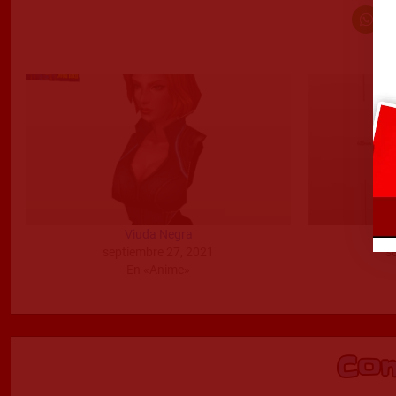
Viuda Negra
Vi
septiembre 27, 2021
s
En «Anime»
Co