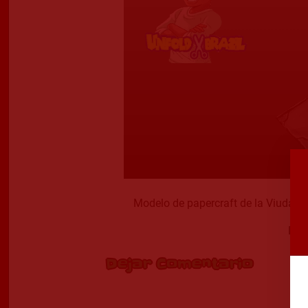
Modelo de papercraft de la Viuda N
Dise
Dejar Comentario