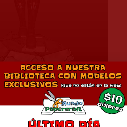
egra o Black Widow de Avengers del Universo Marvel
ñador: Unfold Brazil
Descargar Modelo
Comparte esto: