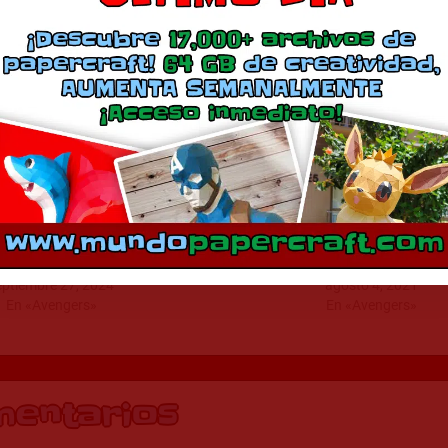
Más
uda Negra Simbionte
Busto Pantera Negra y Spid
eptiembre 27, 2024
agosto 4, 2021
En «Avengers»
En «Avengers»
mentarios