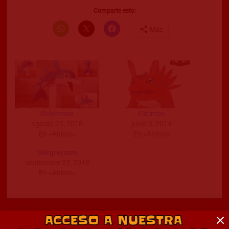
Comparte esto:
Más
Dolphmon
Elecmon
agosto 23, 2018
junio 3, 2014
En «Anime»
En «Anime»
Wargreymon
septiembre 27, 2018
En «Anime»
Comentarios