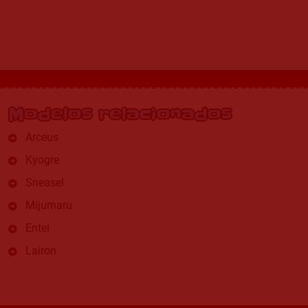
Modelos relacionados
Arceus
Kyogre
Sneasel
Mijumaru
Entei
Lairon