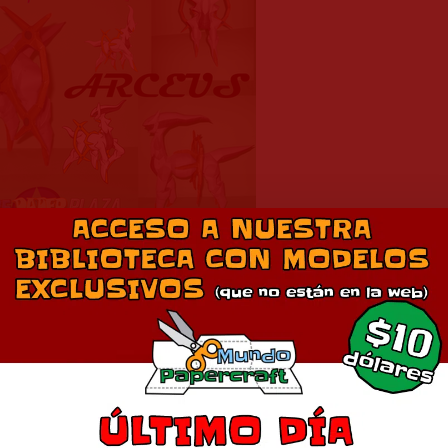
ercraft de Arceus de Pokémon
iseñador: Sabi96
Descarga en 1
Comparte esto: