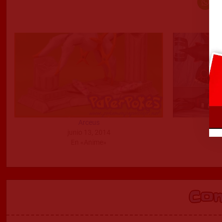
Arceus
junio 13, 2014
En «Anime»
Co