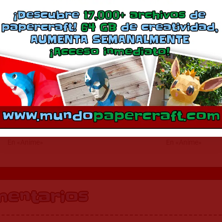
Más
Kyogre
Sneasel
marzo 16, 2011
julio 28, 2016
En «Anime»
En «Anime»
mentarios