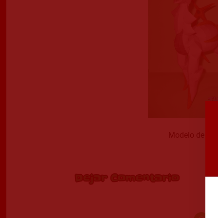
Modelo de pap
D
Dejar Comentario