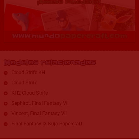
Modelos relacionados
Cloud Strife KH
Cloud Strife
KH2 Cloud Strife
Sephirot, Final Fantasy VII
Vincent, Final Fantasy VII
Final Fantasy IX Kuja Papercraft