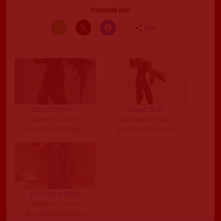
Comparte esto:
Más
Cloud Strife KH
Cloud Strife
mayo 12, 2014
octubre 15, 2022
En «Final Fantasy»
En «Final Fantasy»
KH2 Cloud Strife
octubre 3, 2018
En «Final Fantasy»