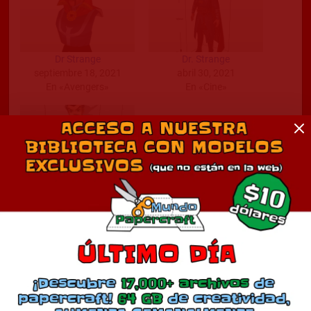
Dr Strange
Dr. Strange
septiembre 18, 2021
abril 30, 2021
En «Avengers»
En «Cine»
Dr Strange
mayo 8, 2024
En «Cine»
Comentarios