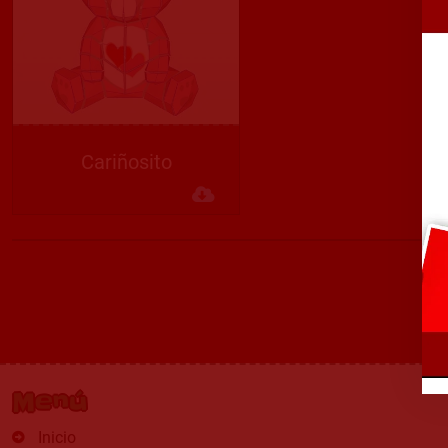
Cariñosito
Descargar
Menú
Inicio