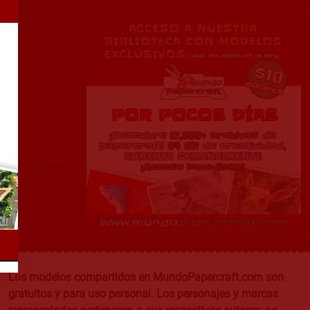
Los modelos compartidos en MundoPapercraft.com son
gratuitos y para uso personal. Los personajes y marcas