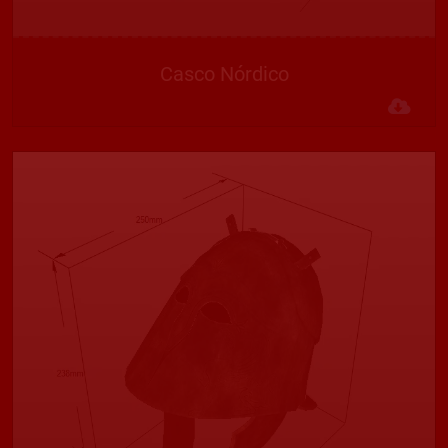
Casco Nórdico
Des