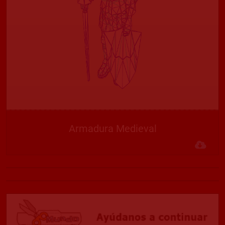
Armadura Medieval
Des