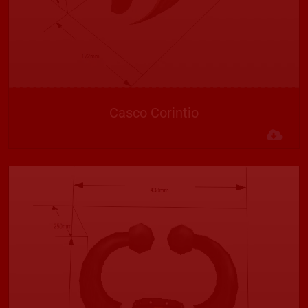
Casco Corintio
Des