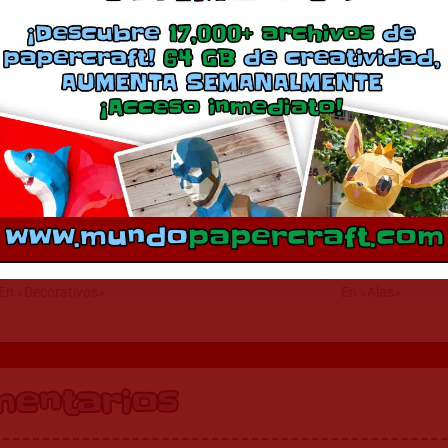
Más
Saliendo de pared
Alas de pared
eptiembre 19, 2019
septiembre 21, 2020
En «Decorativos»
En «Alas»
mentarios