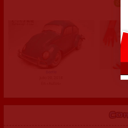
Beetle
julio 20, 2018
s
En «Autos»
Co