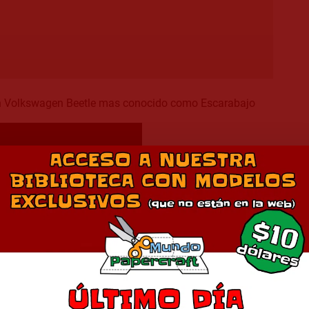
n Volkswagen Beetle mas conocido como Escarabajo
Descarga en 2
Comparte esto: