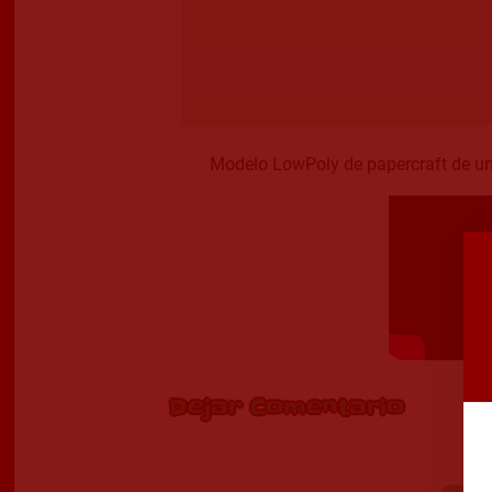
Modelo LowPoly de papercraft de u
Dejar Comentario